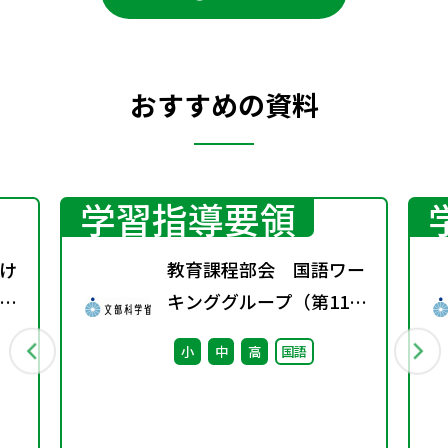
おすすめの資料
学習指導要領
け
教育課程部会 国語ワー
ザ
キンググループ（第11
回） 配付資料
小
中
高
国語