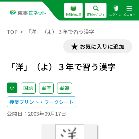
教科の広場
資料をさがす
ログイン
メニュー
TOP
「洋」（よ）３年で習う漢字
お気に入りに追加
「洋」（よ）３年で習う漢字
小
国語
書写
書道
授業プリント・ワークシート
公開日：
2003年09月17日