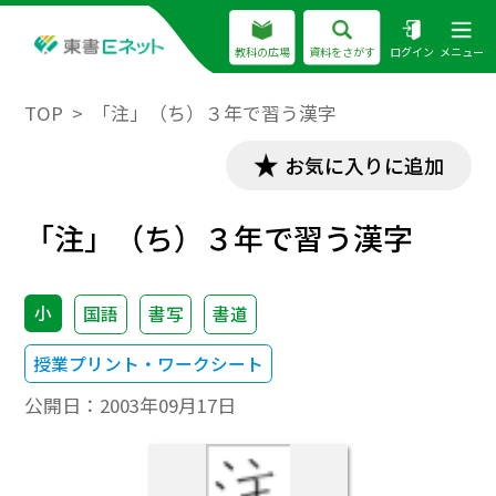
教科の広場
資料をさがす
ログイン
メニュー
TOP
「注」（ち）３年で習う漢字
お気に入りに追加
「注」（ち）３年で習う漢字
小
国語
書写
書道
授業プリント・ワークシート
公開日：
2003年09月17日