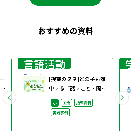
おすすめの資料
言語活動
ー
[授業のタネ]どの子も熱
1
中する「話すこと・聞く
こと」指導アイディア
小
国語
指導資料
実践事例