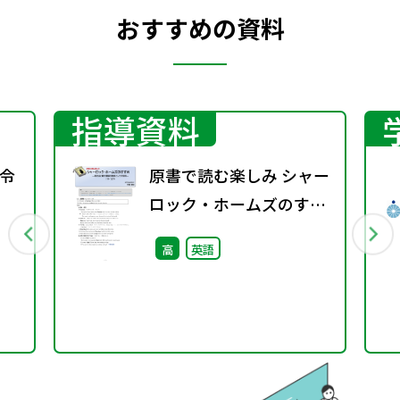
おすすめの資料
指導資料
令
原書で読む楽しみ シャー
ロック・ホームズのすす
め（11－137）―英文法
高
英語
と構文理解の教材として
の活用―