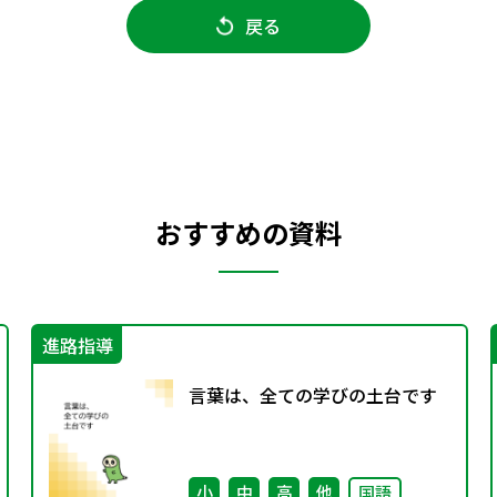
戻る
おすすめの資料
進路指導
言葉は、全ての学びの土台です
小
中
高
他
国語