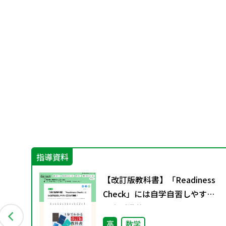
指導資料
ー
【改訂版教科書】「Readiness
配付
Check」には自学自習しやすい
工夫が満載！
高
数学