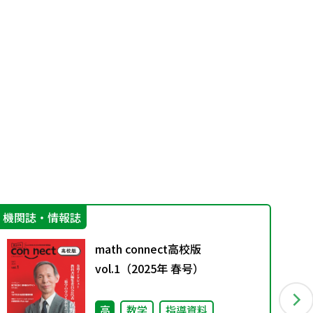
機関誌・情報誌
指
math connect高校版
vol.1（2025年 春号）
高
数学
指導資料