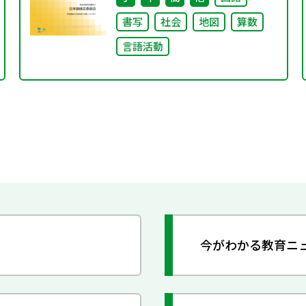
書写
社会
地図
算数
言語活動
今がわかる教育ニ