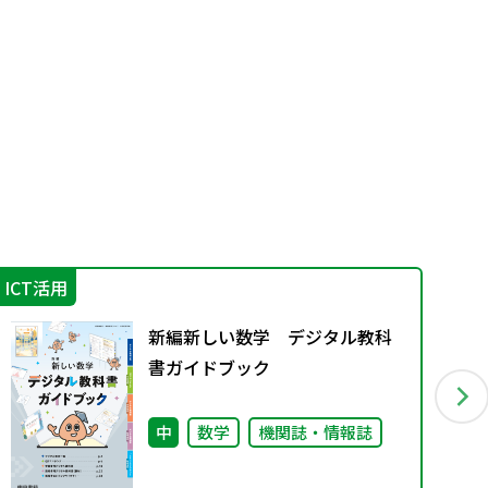
ICT活用
学
新編新しい数学 デジタル教科
書ガイドブック
中
数学
機関誌・情報誌