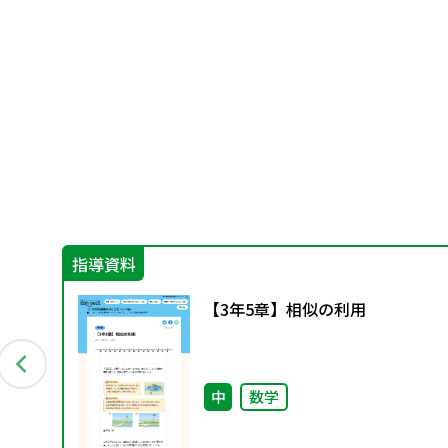
指導資料
いて
【3年5章】相似の利用
中
数学