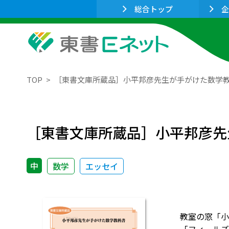
総合トップ
企
TOP
［東書文庫所蔵品］小平邦彦先生が手がけた数学
［東書文庫所蔵品］小平邦彦先
中
数学
エッセイ
教室の窓「小