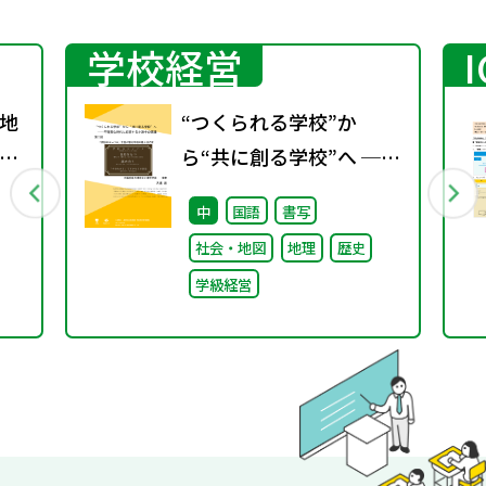
学校経営
地
“つくられる学校”か
グ
ら“共に創る学校”へ ──
不確実な時代に応答する
中
国語
書写
小津中の実践 第二回
社会・地図
地理
歴史
「学校のコンパス」生徒
学級経営
が創る学校の最上位方針