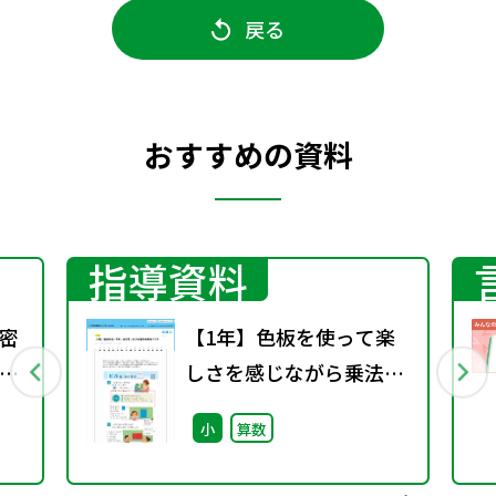
戻る
おすすめの資料
指導資料
密
【1年】色板を使って楽
理
しさを感じながら乗法の
素地づくり
小
算数