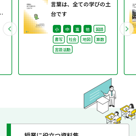
言葉は、全ての学びの土
オ
台です
対
小
中
高
他
国語
書写
社会
地図
算数
言語活動
授業に役立つ資料集