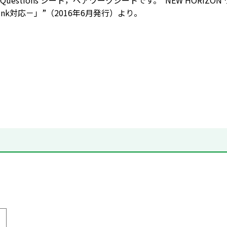
 F Questions シート，ペアワークシートです。“NEW HORI
 Think対応－」”（2016年6月発行）より。