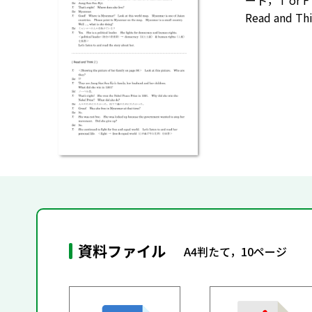
ート，T or
Read and
資料ファイル
A4判たて，10ページ