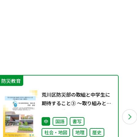
防災教育
IC
荒川区防災部の取組と中学生に
期待すること③ ～取り組みと今
後への期待～
中
国語
書写
社会・地図
地理
歴史