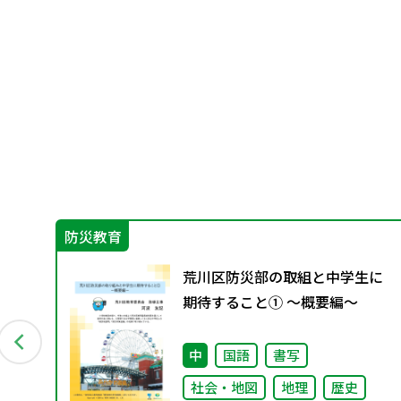
防災教育
ン
荒川区防災部の取組と中学生に
資料
期待すること① ～概要編～
中
国語
書写
社会・地図
地理
歴史