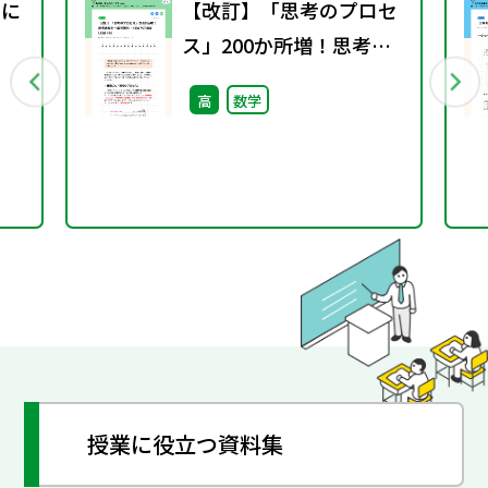
義に
【改訂】「思考のプロセ
ス」200か所増！思考過
程を一層可視化（NEW
高
数学
ACTION LEGEND）
授業に役立つ資料集