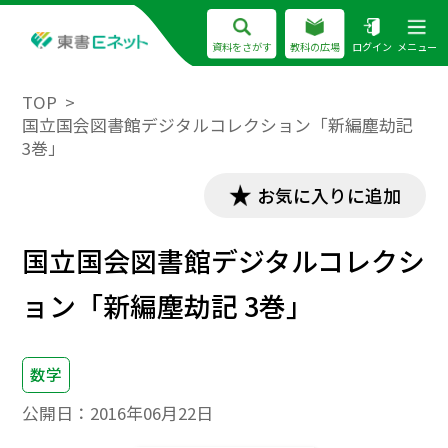
資料をさがす
教科の広場
ログイン
メニュー
TOP
国立国会図書館デジタルコレクション「新編塵劫記
3巻」
お気に入りに追加
国立国会図書館デジタルコレクシ
ョン「新編塵劫記 3巻」
数学
公開日：
2016年06月22日