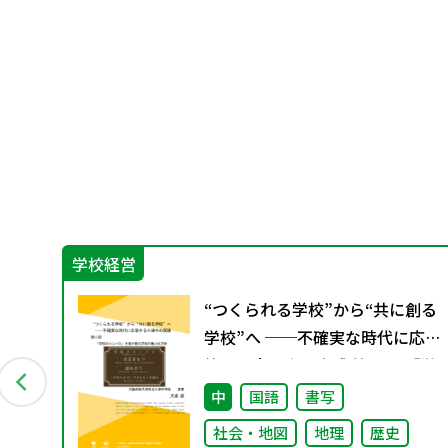
学校経営
ン
“つくられる学校”から“共に創る
資料
学校”へ ──不確実な時代に応
答する小津中の実践 第二回 「学
校のコンパス」生徒が創る学校
中
国語
書写
の最上位方針
社会・地図
地理
歴史