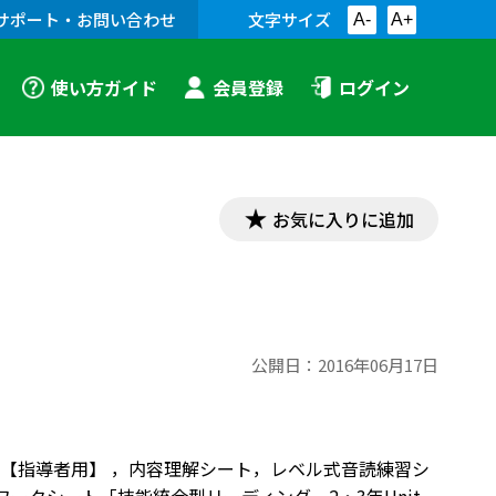
サポート・お問い合わせ
文字サイズ
A-
A+
使い方ガイド
会員登録
ログイン
お気に入りに追加
公開日：
2016年06月17日
eraction 例【指導者用】 ，内容理解シート，レベル式音読練習シ