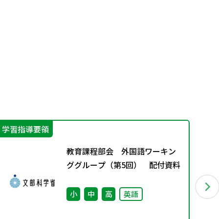
学習指導要領
指
教育課程部会 外国語ワーキン
ググループ（第5回） 配付資料
小
中
高
英語