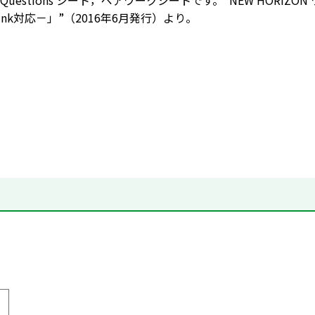
 F Questions シート，ペアワークシートです。“NEW HORI
 Think対応－」”（2016年6月発行）より。