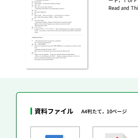
ート，T or
Read and
資料ファイル
A4判たて，10ページ