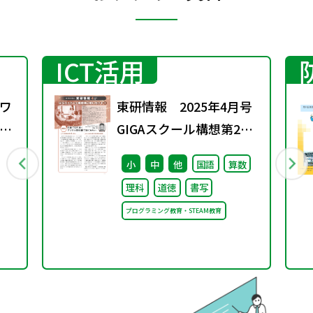
ICT活用
ワ
東研情報 2025年4月号
6
GIGAスクール構想第2期
に向けて ③
小
中
他
国語
算数
理科
道徳
書写
プログラミング教育・STEAM教育