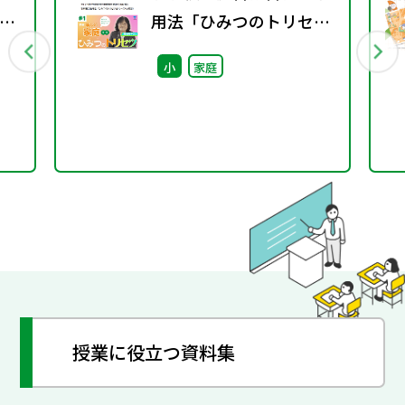
環
用法「ひみつのトリセ
り
ツ」
小
家庭
望
業
授業に役立つ資料集