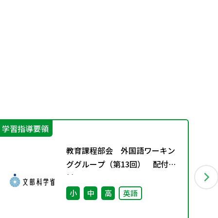
学習指導要領
学
教育課程部会 外国語ワーキン
ググループ（第13回） 配付資
料
小
中
高
英語