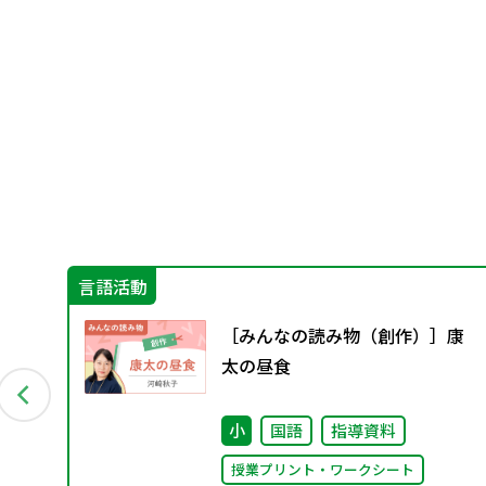
言語活動
ま
［みんなの読み物（創作）］康
太の昼食
小
国語
指導資料
授業プリント・ワークシート