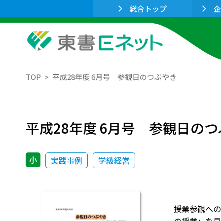
総合トップ
企
TOP
平成28年度 6月号 参観日のつぶやき
平成28年度 6月号 参観日の
小
実践事例
学級経営
授業参観への