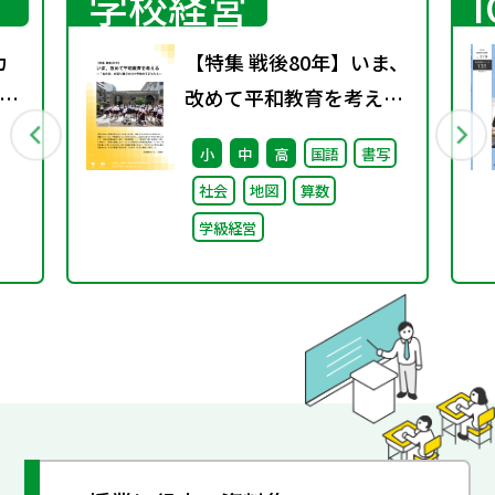
学校経営
カ
【特集 戦後80年】いま、
ン
改めて平和教育を考え
～
る〜「あの日」を語り継
小
中
高
国語
書写
ぐ本川小学校の子どもた
社会
地図
算数
ち〜
学級経営