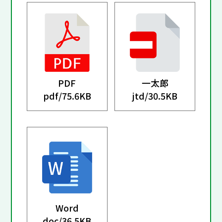
PDF
一太郎
pdf/
75.6KB
jtd/
30.5KB
Word
doc/
36.5KB