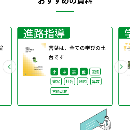
おすすめの資料
進路指導
論
言葉は、全ての学びの土
台です
小
中
高
他
国語
書写
社会
地図
算数
言語活動