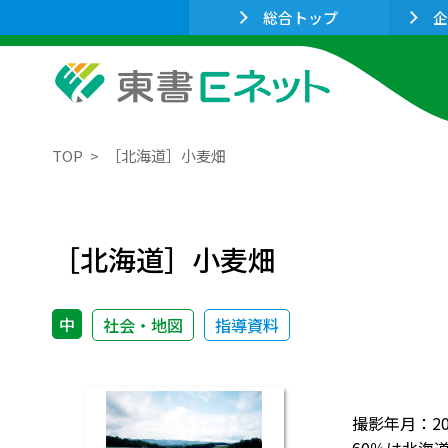
総合トップ
企
TOP
［北海道］小麦畑
［北海道］小麦畑
中
社会・地図
指導資料
撮影年月：2