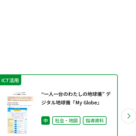
ICT活用
不
“一人一台のわたしの地球儀” デ
ジタル地球儀『My Globe』
中
社会・地図
指導資料