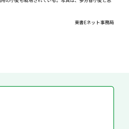
麺用の小麦も栽培されている。写真は、多分春小麦と思
東書Eネット事務局