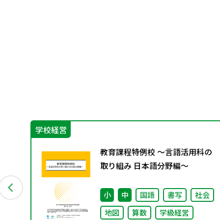
学校経営
教
教育課程特例校 ～言語活用科の
9月発
取り組み 日本語分野編～
会
小
中
国語
書写
社会
地図
算数
学級経営