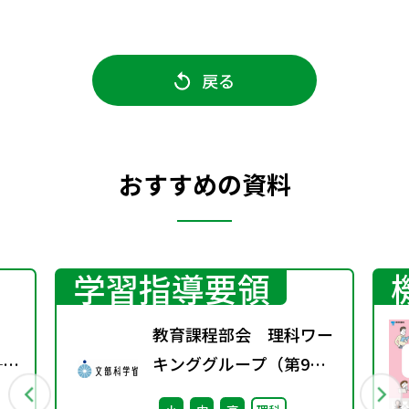
戻る
おすすめの資料
学習指導要領
教育課程部会 理科ワー
──
キンググループ（第9
る
回） 配付資料