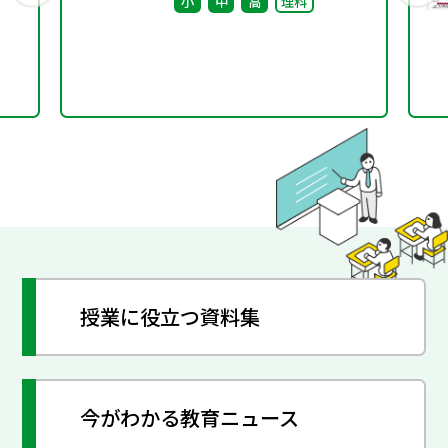
小
中
高
理科
つな
授業に役立つ資料集
今がわかる教育ニュース