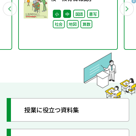
る
vol.75 2025年4月発行
小
中
国語
書写
社会
地図
算数
徒
針
授業に役立つ資料集