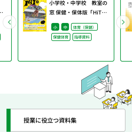
小学校・中学校 教室の
京
窓 保健・保体版「HiT
保健と体育の情報誌」
小
中
体育（保健）
ビリ
vol.7
保健体育
指導資料
ま
授業に役立つ資料集