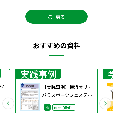
戻る
おすすめの資料
実践事例
学
【実践事例】横浜オリ・
パラスポーツフェスティ
行
バル 本物にふれる価値
小
体育（保健）
そして、その意義"