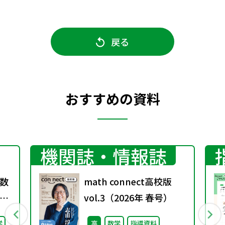
戻る
おすすめの資料
機関誌・情報誌
数
math connect高校版
vol.3（2026年 春号）
学
高
数学
指導資料