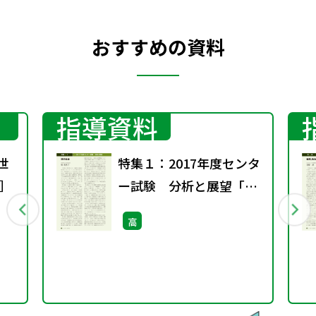
おすすめの資料
指導資料
世
特集１：2017年度センタ
］
ー試験 分析と展望「現
代社会」
高