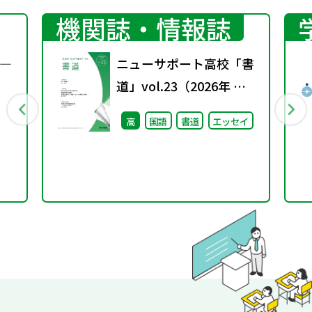
機関誌・情報誌
―
ニューサポート高校「書
道」vol.23（2026年 春
号）
高
国語
書道
エッセイ