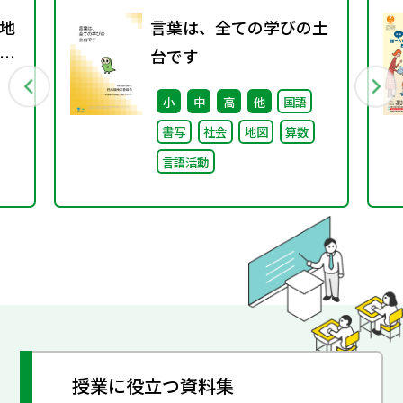
地
言葉は、全ての学びの土
グ
台です
小
中
高
他
国語
書写
社会
地図
算数
言語活動
授業に役立つ資料集