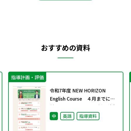
おすすめの資料
指導計画・評価
令和7年度 NEW HORIZON
English Course ４月までに絶
対におさえておきたい 新教科書
の授業準備 10のコト
中
英語
指導資料