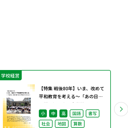
学校経営
防
【特集 戦後80年】いま、改めて
平和教育を考える〜「あの日」
を語り継ぐ本川小学校の子ども
たち〜
小
中
高
国語
書写
社会
地図
算数