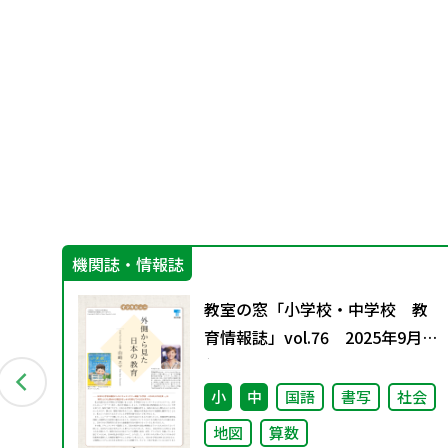
機関誌・情報誌
に
教室の窓「小学校・中学校 教
と今
育情報誌」vol.76 2025年9月発
行
小
中
国語
書写
社会
地図
算数