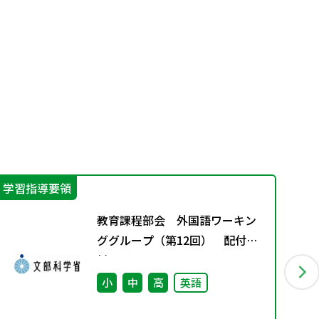
学習指導要領
実
教育課程部会 外国語ワーキン
ググループ（第12回） 配付資
料
小
中
高
英語