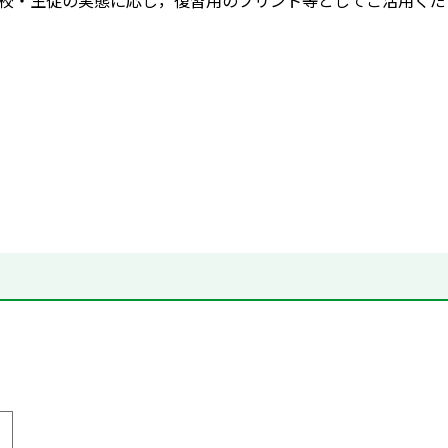
校・生徒の実態に応じ，復習用のプリント等としてご活用くだ