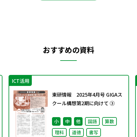
おすすめの資料
ICT活用
東研情報 2025年4月号 GIGAス
クール構想第2期に向けて ③
小
中
他
国語
算数
理科
道徳
書写