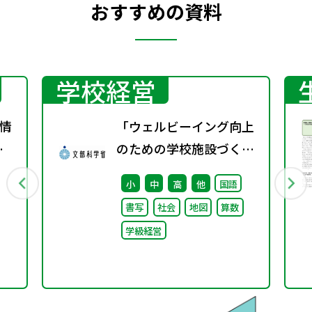
おすすめの資料
学校経営
情
「ウェルビーイング向上
春
のための学校施設づくり
のアイディア集」の公表
小
中
高
他
国語
について
書写
社会
地図
算数
学級経営