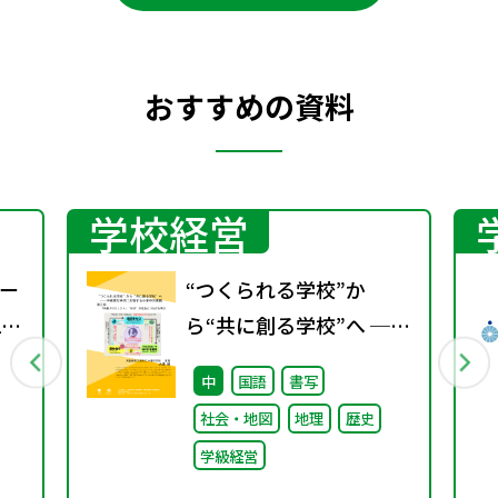
おすすめの資料
学校経営
ー
“つくられる学校”か
2
ら“共に創る学校”へ ──
不確実な時代に応答する
中
国語
書写
小津中の実践 第三回
社会・地図
地理
歴史
「共創プロジェク
学級経営
ト」“好き”が社会とつな