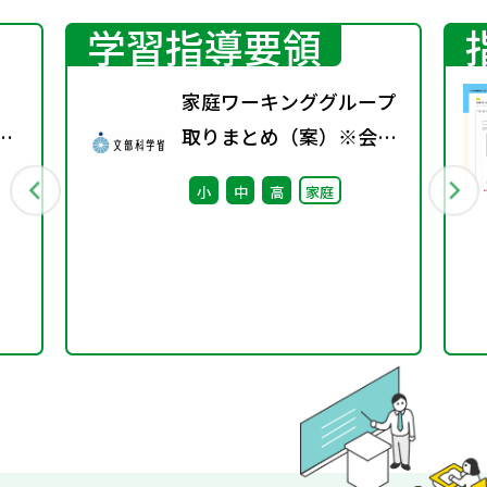
学習指導要領
家庭ワーキンググループ
立
取りまとめ（案）※会議
～
後修正
小
中
高
家庭