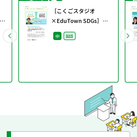
［こくごスタジオ
示
×EduTown SDGs］
し
「マイノリティマップ」
中
国語
をつくってSDGsの目標
を身近なものとして考え
よう