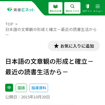
教科の広場
資料をさがす
ログイン
メニュー
TOP
日本語の文章観の形成と確立－最近の読書生活から
－
お気に入りに追加
日本語の文章観の形成と確立－
最近の読書生活から－
中
国語
指導資料
公開日：
2015年10月20日