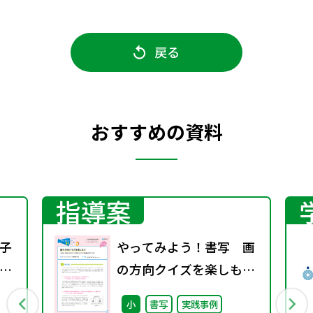
戻る
おすすめの資料
指導案
子
やってみよう！書写 画
書
の方向クイズを楽しもう
～「主体的・対話的で深
小
書写
実践事例