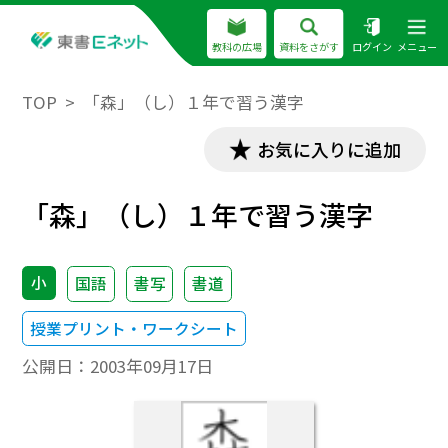
教科の広場
資料をさがす
ログイン
メニュー
TOP
「森」（し）１年で習う漢字
お気に入りに追加
「森」（し）１年で習う漢字
小
国語
書写
書道
授業プリント・ワークシート
公開日：
2003年09月17日