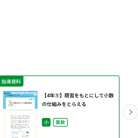
指導資料
学
【4年⑤】既習をもとにして小数
の仕組みをとらえる
小
算数