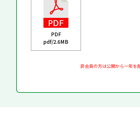
PDF
pdf/
2.6MB
非会員の方は公開から一年を