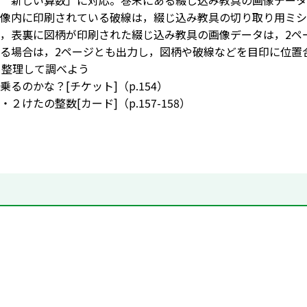
 新しい算数」に対応。巻末にある綴じ込み教具の画像データ
像内に印刷されている破線は，綴じ込み教具の切り取り用ミシ
，表裏に図柄が印刷された綴じ込み教具の画像データは，2ペ
る場合は，2ページとも出力し，図柄や破線などを目印に位置
く整理して調べよう
るのかな？[チケット]（p.154）
２けたの整数[カード]（p.157-158）