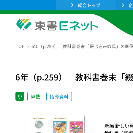
総合トップ
企
TOP
6年（p.259） 教科書巻末「綴じ込み教具」の画
6年（p.259） 教科書巻末
小
算数
指導資料
新編 新しい算