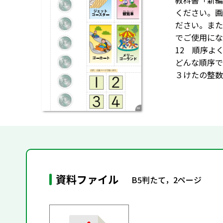
教科書「新編
ください。画
ださい。また
でご使用にな
12 順序よ
どんな順序で乗
３けたの整数・
資料ファイル
B5判たて，2ページ