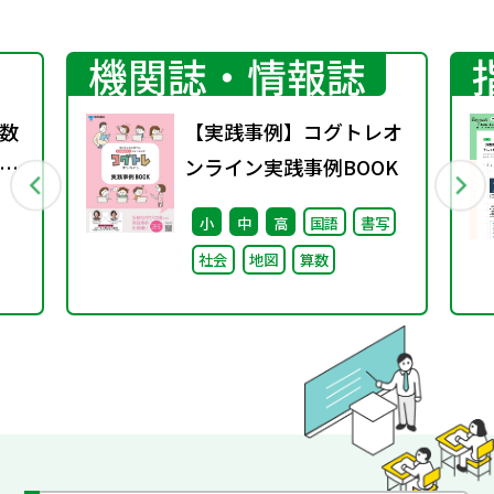
機関誌・情報誌
数
【実践事例】コグトレオ
ンライン実践事例BOOK
小
中
高
国語
書写
社会
地図
算数