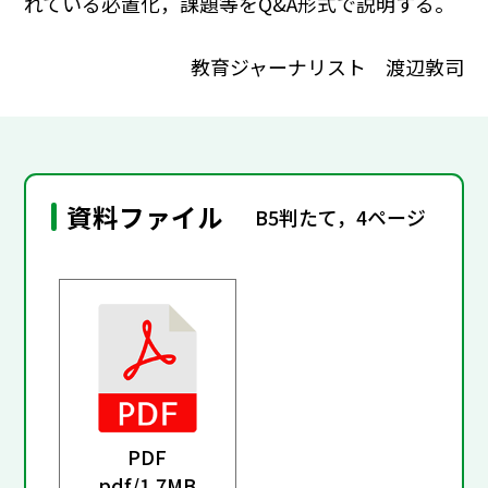
れている必置化，課題等をQ&A形式で説明する。
教育ジャーナリスト 渡辺敦司
資料ファイル
B5判たて，4ページ
PDF
pdf/
1.7MB