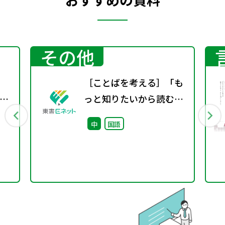
その他
［ことばを考える］「も
校
っと知りたいから読む」
という体験〜百科事典か
中
国語
らはじめる、読書の入り
口〜