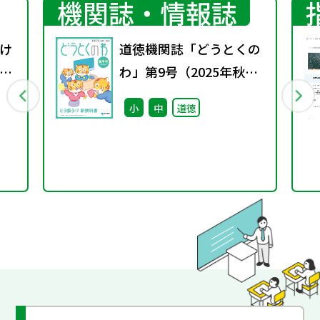
機関誌・情報誌
け
道徳機関誌「どうとくの
教
わ」第9号（2025年秋
題
号）
小
中
道徳