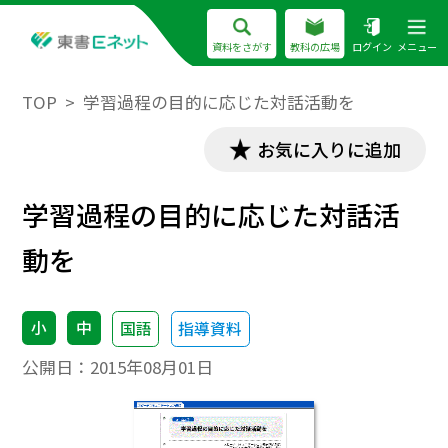
資料をさがす
教科の広場
ログイン
メニュー
TOP
学習過程の目的に応じた対話活動を
お気に入りに追加
学習過程の目的に応じた対話活
動を
小
中
国語
指導資料
公開日：
2015年08月01日