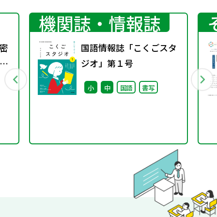
機関誌・情報誌
密
国語情報誌「こくごスタ
理
ジオ」第１号
小
中
国語
書写