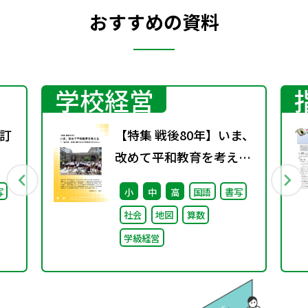
おすすめの資料
学校経営
訂
【特集 戦後80年】いま、
改めて平和教育を考え
る〜「あの日」を語り継
写
小
中
高
国語
書写
ぐ本川小学校の子どもた
社会
地図
算数
ち〜
学級経営