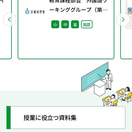
イ
教育課程部会 外国語ワ
ーキンググループ（第12
回） 配付資料
小
中
高
英語
授業に役立つ資料集