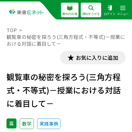
教科の広場
資料をさがす
ログイン
メニュー
TOP
観覧車の秘密を探ろう(三角方程式・不等式)－授業に
おける対話に着目して－
お気に入りに追加
観覧車の秘密を探ろう(三角方程
式・不等式)－授業における対話
に着目して－
高
数学
実践事例