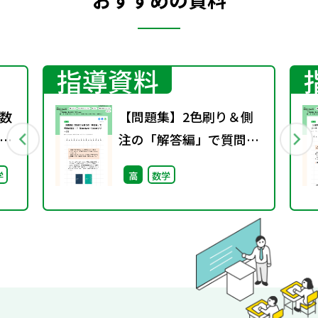
指導資料
数
【問題集】2色刷り＆側
注の「解答編」で質問が
減る！？（Standard・
学
高
数学
Selectシリーズ）