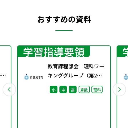
おすすめの資料
学習指導要領
教育課程部会 理科ワー
──
キンググループ（第2
る
回） 配付資料
小
中
高
算数
理科
つな