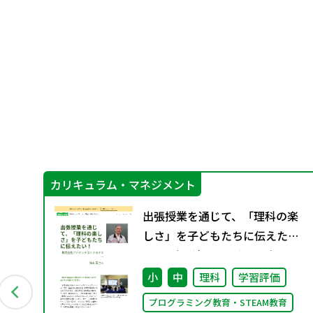
カリキュラム・マネジメント
 ～
出張授業を通じて、「理科の楽
戦
しさ」を子どもたちに伝えた
い！ （理科のミカタWeb）
小
中
理科
学習評価
プログラミング教育・STEAM教育