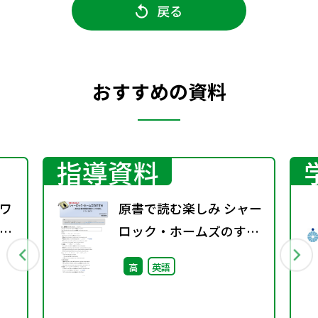
戻る
おすすめの資料
指導資料
ワ
原書で読む楽しみ シャー
8
ロック・ホームズのすす
め（11－136①）―英文
高
英語
法と構文理解の教材とし
ての活用―