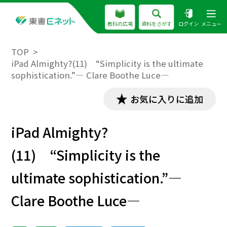
教科の広場
資料をさがす
ログイン
メニュー
TOP
iPad Almighty?(11) “Simplicity is the ultimate
sophistication.”― Clare Boothe Luce―
お気に入りに追加
iPad Almighty?
(11) “Simplicity is the
ultimate sophistication.”―
Clare Boothe Luce―