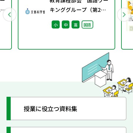
ー
教育課程部会 国語ワー
1
キンググループ（第2
回） 配付資料
小
中
高
国語
授業に役立つ資料集