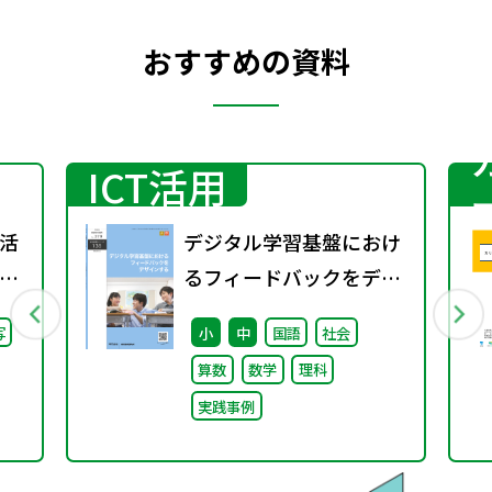
おすすめの資料
ICT活用
活
デジタル学習基盤におけ
」
るフィードバックをデザ
学校
インする（特別課題
写
小
中
国語
社会
い
138）
算数
数学
理科
実践事例