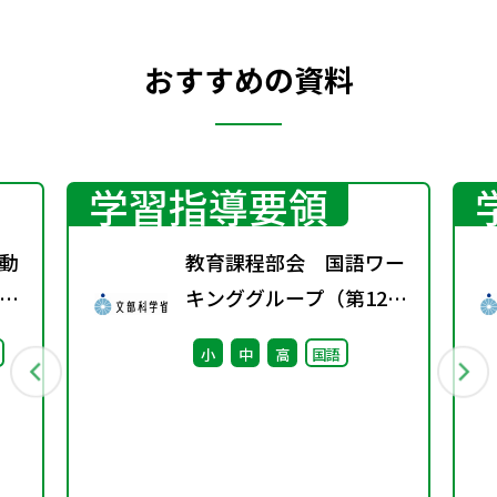
おすすめの資料
学習指導要領
動
教育課程部会 国語ワー
第
キンググループ（第12
回） 配付資料
小
中
高
国語