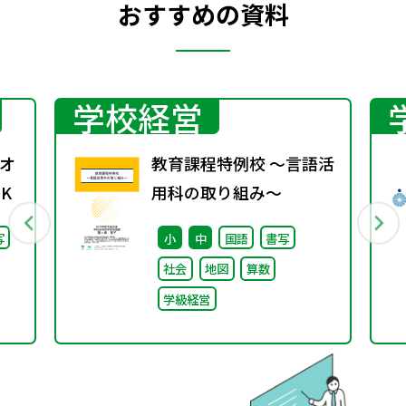
おすすめの資料
学校経営
オ
教育課程特例校 ～言語活
K
用科の取り組み～
写
小
中
国語
書写
社会
地図
算数
学級経営