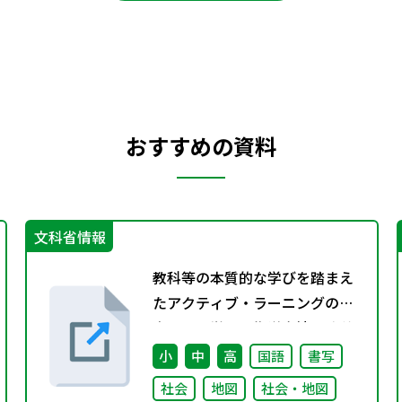
おすすめの資料
文科省情報
教科等の本質的な学びを踏まえ
たアクティブ・ラーニングの視
点からの学習・指導方法の改善
のための実践研究 推進
小
中
高
国語
書写
社会
地図
社会・地図