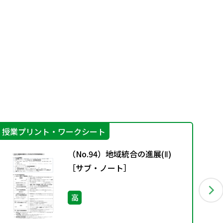
授業プリント・ワークシート
指
（No.94）地域統合の進展(Ⅱ)
［サブ・ノート］
高