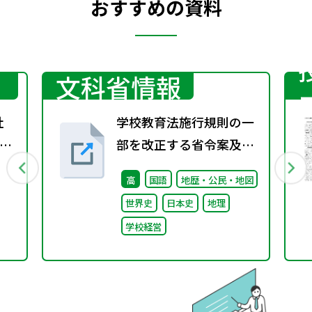
おすすめの資料
文科省情報
社
学校教育法施行規則の一
を
部を改正する省令案及び
ノ
高等学校学習指導要領案
高
国語
地歴・公民・地図
に対する意見公募手続
世界史
日本史
地理
（パブリックコメント）
学校経営
の結果について