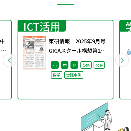
ICT活用
中
東研情報 2025年9月号
 ～
GIGAスクール構想第2期
を迎えて ①
小
中
他
英語
公民
数学
実践事例